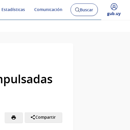
 Estadísticas
Comunicación
Buscar
Abrir
Desplegar
gub.uy
buscador
menú
y
de
impulsadas
Compartir