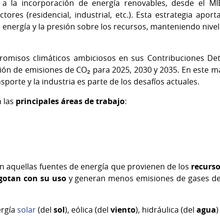
a la incorporación de energía renovables, desde el M
tores (residencial, industrial, etc.). Esta estrategia aport
energía y la presión sobre los recursos, manteniendo nivel
misos climáticos ambiciosos en sus Contribuciones Det
ón de emisiones de CO₂ para 2025, 2030 y 2035. En este m
sporte y la industria es parte de los desafíos actuales.
n las
principales áreas de trabajo
:
n aquellas fuentes de energía que provienen de los
recurs
gotan con su uso
y generan menos emisiones de gases de 
ergía
solar
(del
sol
), eólica (del
viento
), hidráulica (del
agua
)