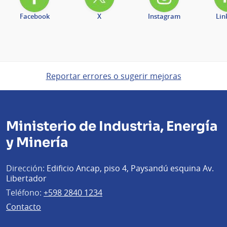
Facebook
X
Instagram
Lin
Reportar errores o sugerir mejoras
Ministerio de Industria, Energía
y Minería
Dirección:
Edificio Ancap, piso 4, Paysandú esquina Av.
Libertador
Teléfono:
+598 2840 1234
Contacto