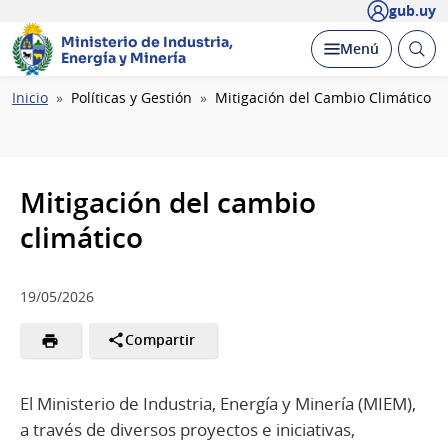
gub.uy
Ministerio de Industria,
Abrir
Desplegar
Menú
Energía y Minería
busc
Ruta
Inicio
Políticas y Gestión
Mitigación del Cambio Climático
de
navegación
Mitigación del cambio
climático
19/05/2026
Compartir
El Ministerio de Industria, Energía y Minería (MIEM),
a través de diversos proyectos e iniciativas,