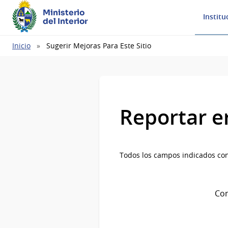
Ministerio
Institu
del Interior
Ruta
Inicio
Sugerir Mejoras Para Este Sitio
de
navegación
Reportar e
Todos los campos indicados con
Com