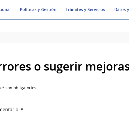
cional
Políticas y Gestión
Trámites y Servicios
Datos y
rrores o sugerir mejora
 * son obligatorios
entario: *