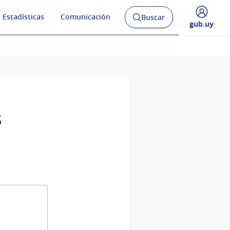
 Estadísticas
Comunicación
Buscar
Abrir
Desplegar
gub.uy
buscador
menú
y
de
s