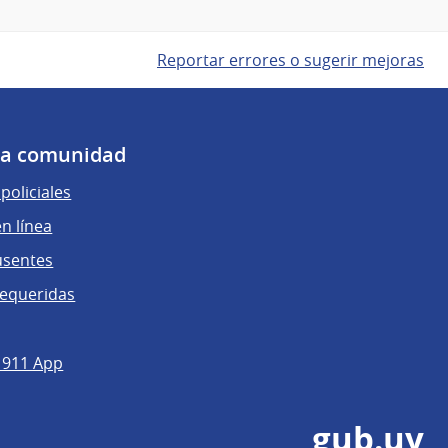
Reportar errores o sugerir mejoras
 la comunidad
policiales
n línea
usentes
requeridas
 911 App
gub.uy