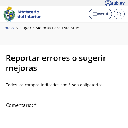
gub.uy
Ministerio
Abrir
Desplegar
Menú
del Interior
busc
Ruta
Inicio
Sugerir Mejoras Para Este Sitio
de
navegación
Reportar errores o sugerir
mejoras
Todos los campos indicados con * son obligatorios
Comentario: *