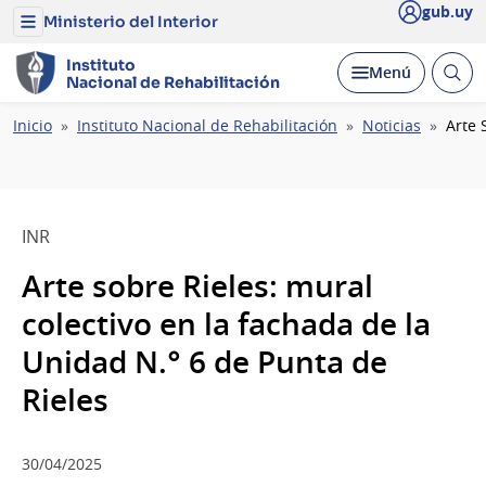
gub.uy
Ministerio del Interior
Menú
del
Ministerio
Instituto
Abrir
Desplegar
Menú
del
Nacional
de
Rehabilitación
busc
Interior
Ruta
Inicio
Instituto Nacional de Rehabilitación
Noticias
Arte 
de
navegación
INR
Arte sobre Rieles: mural
colectivo en la fachada de la
Unidad N.° 6 de Punta de
Rieles
30/04/2025