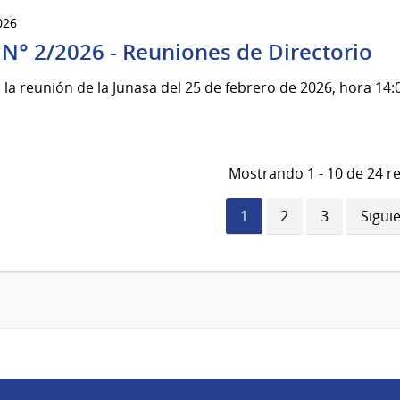
026
 N° 2/2026 - Reuniones de Directorio
 la reunión de la Junasa del 25 de febrero de 2026, hora 14:
Mostrando 1 - 10 de 24 r
Página
1
Página
2
Página
3
Sigui
Sigui
actual
págin