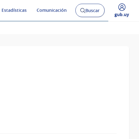
 Estadísticas
Comunicación
Buscar
Abrir
Desplegar
gub.uy
buscador
menú
y
de