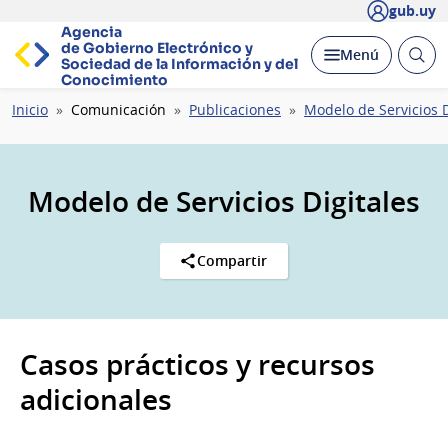
gub.uy
Agencia
de Gobierno Electrónico y
Abrir
Desplegar
Menú
Sociedad de la
Información y del
busc
Conocimiento
Ruta
Inicio
Comunicación
Publicaciones
Modelo de Servicios D
de
navegación
Modelo de Servicios Digitales
Compartir
Casos prácticos y recursos
adicionales