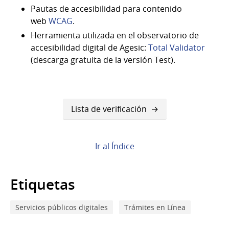
Pautas de accesibilidad para contenido
web
WCAG
.
Herramienta utilizada en el observatorio de
accesibilidad digital de Agesic:
Total Validator
(descarga gratuita de la versión Test).
Enlaces
Lista de verificación
transversales
de
Ir al Índice
Book
para
Etiquetas
Casos
Servicios públicos digitales
Trámites en Línea
prácticos