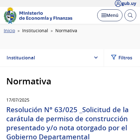
gub.uy
Ministerio
Abrir
Desplegar
Menú
de Economía y Finanzas
busc
Ruta
Inicio
Institucional
Normativa
de
navegación
Institucional
Filtros
Normativa
17/07/2025
Resolución N° 63/025 _Solicitud de la
carátula de permiso de construcción
presentado y/o nota otorgado por el
Gobierno Departamental