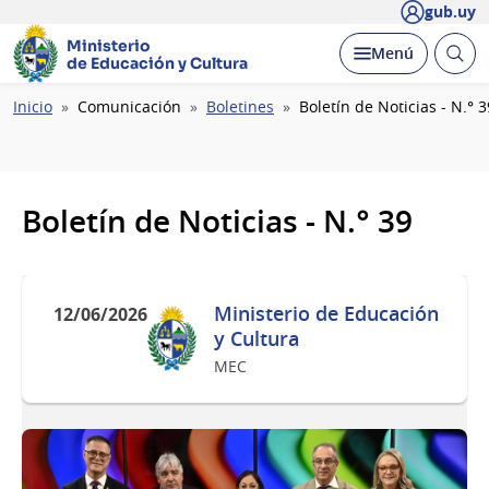
gub.uy
Ministerio
Abrir
Desplegar
Menú
de Educación y Cultura
busc
Ruta
Inicio
Comunicación
Boletines
Boletín de Noticias - N.° 3
de
navegación
Boletín de Noticias - N.° 39
Ministerio de Educación
12/06/2026
y Cultura
MEC