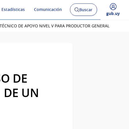
 Estadísticas
Comunicación
Buscar
Abrir
Desplegar
gub.uy
buscador
menú
y
de
 TÉCNICO DE APOYO NIVEL V PARA PRODUCTOR GENERAL
SO DE
 DE UN