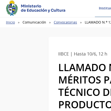
Ministerio
Institu
de Educación y Cultura
Ruta
Inicio
Comunicación
Convocatorias
LLAMADO N.º 1
de
navegación
IIBCE | Hasta 10/6, 12 h
LLAMADO N
MÉRITOS P
TÉCNICO D
PRODUCTO