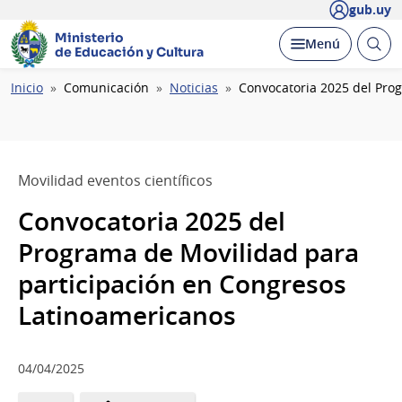
gub.uy
Ministerio
Abrir
Desplegar
Menú
de Educación y Cultura
busc
Ruta
Inicio
Comunicación
Noticias
Convocatoria 2025 del Pro
de
navegación
Movilidad eventos científicos
Convocatoria 2025 del
Programa de Movilidad para
participación en Congresos
Latinoamericanos
04/04/2025