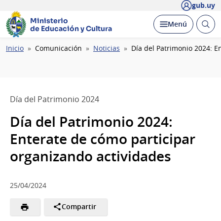
gub.uy
Ministerio
Abrir
Desplegar
Menú
de Educación y Cultura
busc
Ruta
Inicio
Comunicación
Noticias
Día del Patrimonio 2024: E
de
navegación
Día del Patrimonio 2024
Día del Patrimonio 2024:
Enterate de cómo participar
organizando actividades
25/04/2024
Compartir