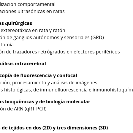
ilizacion comportamental
aciones ultrasónicas en ratas
as quirúrgicas
 extereotáxica en rata y ratón
cción de ganglios autónomos y sensoriale
variectom
ón de trazadores retrógrados en efectores periféricos
álisis intracerebral
copía de fluorescencia y confocal
ción, procesamiento y análisis de imágenes
as histológicas, de inmunofluorescencia e inmunohistoquím
as bioquímicas y de biología molecular
ión de ARN (qRT-PCR)
 de tejidos en dos (2D) y tres dimensiones (3D)