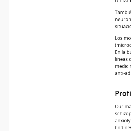
Utiliz
Tambié
neurona
situaci
Los mo
(microd
En la b
líneas 
medici
anti-ad
Profi
Our mai
schizop
anxioly
find ne