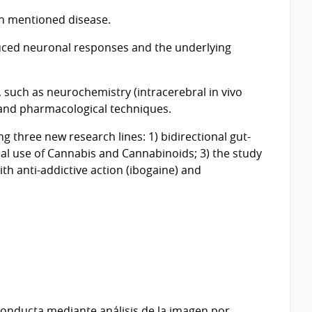
h mentioned disease.
duced neuronal responses and the underlying
such as neurochemistry (intracerebral in vivo
and pharmacological techniques.
ng three new research lines: 1) bidirectional gut-
inal use of Cannabis and Cannabinoids; 3) the study
th anti-addictive action (ibogaine) and
conducta mediante análisis de la imagen por