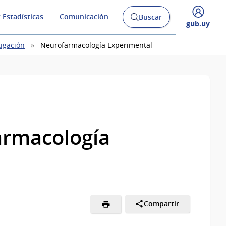
 Estadísticas
Comunicación
Buscar
Abrir
Desplegar
gub.uy
buscador
menú
y
de
tigación
Neurofarmacología Experimental
rmacología
Compartir