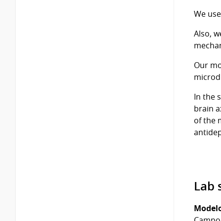
We use
Also, w
mechani
Our mod
microd
In the 
brain a
of the 
antide
Lab s
Modelo
Campo A