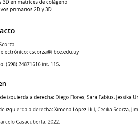
s 3D en matrices de colágeno
ivos primarios 2D y 3D
acto
 Scorza
electrónico: cscorza@iibce.edu.uy
o: (598) 24871616 int. 115.
en
 de izquierda a derecha: Diego Flores, Sara Fabius, Jessika U
de izquierda a derecha: Ximena López Hill, Cecilia Scorza, Ji
arcelo Casacuberta, 2022.