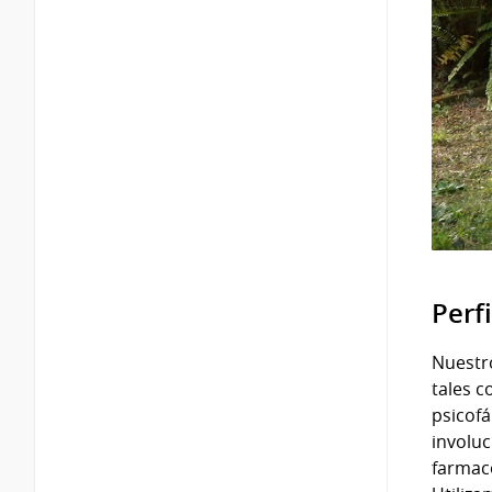
Perfi
Nuestro
tales c
psicofá
involuc
farmaco