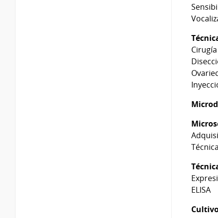
Sensib
Vocaliz
Técnic
Cirugía
Dise
O
Inyecci
Microdi
Micros
Adquisi
Técnic
Técnic
Expres
ELISA
Cultivo