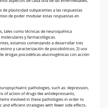
unos aspectos de cada una de las enfermedades.
 de plasticidad subyacentes a las respuestas
jetivo de poder modular estas respuestas en
s, tales como técnicas de neuroquímica
 moleculares y farmacológicas.
stentes, estamos comenzando a desarrollar tres
testino y caracterización de psicobióticos; 2) uso
e drogas psicodélicas-alucinogénicas con acción
europsychiatric pathologies, such as: depression,
of action of drugs like antidepressants,
stems involved in these pathologies in order to
 and efficient strategies with fewer side effects.