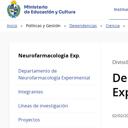
Ministerio
Institu
de Educación y Cultura
Ruta
Inicio
Políticas y Gestión
Dependencias
Ciencia
de
navegación
Neurofarmacología Exp.
Divisi
Departamento de
De
Neurofarmacología Experimental
Ex
Integrantes
Líneas de investigación
02/02/2
Proyectos