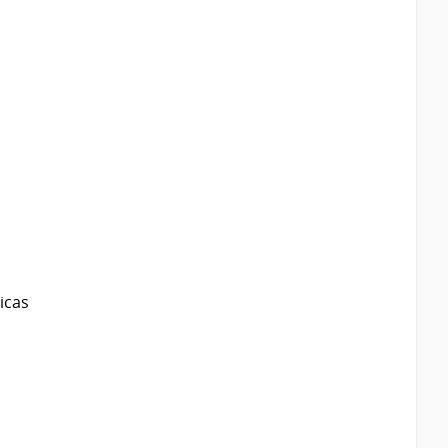
s (GRD)
ía
icas