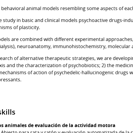
 behavioral animal models resembling some aspects of eac
e study in basic and clinical models psychoactive drugs-in
sms of plasticity.
els are combined with different experimental approaches, 
ialysis), neuroanatomy, immunohistochemistry, molecular 
search of alternative therapeutic strategies, we are developi
xis and the characterization of psychobiotics; 2) the medic
mechanisms of action of psychedelic-hallucinogenic drugs wi
pressants.
kills
s animales de evaluación de la actividad motora
bierto para rata y ratón y evaluación automatizada de la 