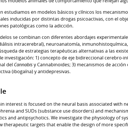
amos modelos animales de comportamiento que reflejan alg
n estudiamos en modelos básicos y clínicos los mecanismos
les inducidas por distintas drogas psicoactivas, con el ob
ones patológicas como la adicción.
delos se combinan con diferentes abordajes experimentale
iálisis intracerebral), neuroanatomía, inmunohistoquímica,
úsqueda de estrategias terapéuticas alternativas a las exi
de investigación: 1) concepto de eje bidireccional cerebro-in
nal del
Cannabis
y Cannabinoides; 3) mecanismos de acción d
ictiva (ibogaína) y antidepresivas.
le
n interest is focused on the neural basis associated with n
hrenia and SUDs (substance use disorders) and mechanisms 
tics and antipsychotics. We investigate the physiology of sy
w therapeutic targets that enable the design of more specific