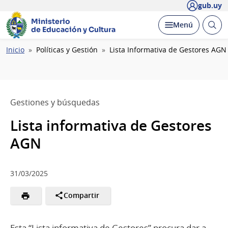
gub.uy
Ministerio
Abrir
Desplegar
Menú
de Educación y Cultura
busc
Ruta
Inicio
Políticas y Gestión
Lista Informativa de Gestores AGN
de
navegación
Gestiones y búsquedas
Lista informativa de Gestores
AGN
31/03/2025
Compartir
Esta “Lista informativa de Gestores” procura dar a