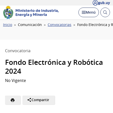
gub.uy
Ministerio de Industria,
Abrir
Desplegar
Menú
Energía y Minería
busc
Ruta
Inicio
Comunicación
Convocatorias
Fondo Electrónica y 
de
navegación
Convocatoria
Fondo Electrónica y Robótica
2024
No Vigente
Compartir