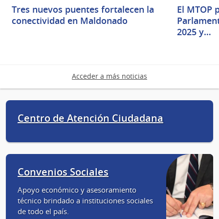
Tres nuevos puentes fortalecen la
El MTOP p
conectividad en Maldonado
Parlament
2025 y…
Acceder a más noticias
Centro de Atención Ciudadana
Convenios Sociales
Apoyo económico y asesoramiento
técnico brindado a instituciones sociales
de todo el país.