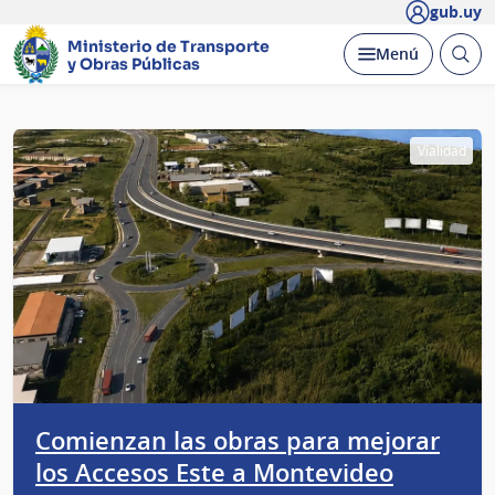
gub.uy
Ministerio de Transporte
Abrir
Desplegar
Menú
y Obras Públicas
busc
Página
Vialidad
principal
Comienzan las obras para mejorar
los Accesos Este a Montevideo