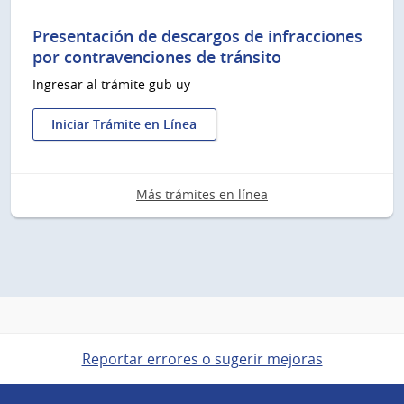
Pago
de
Presentación de descargos de infracciones
sanciones
por contravenciones de tránsito
y
Ingresar al trámite gub uy
cuotas
de
convenios
Iniciar Trámite en Línea
existentes
:
Presentación
de
Más trámites en línea
descargos
de
infracciones
por
contravenciones
de
tránsito
Reportar errores o sugerir mejoras