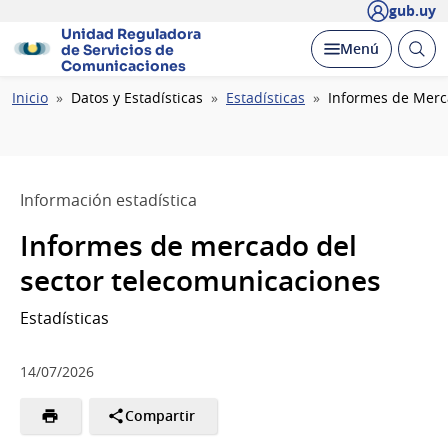
gub.uy
Unidad Reguladora
Abrir
Desplegar
Menú
de Servicios de
busc
Comunicaciones
Ruta
Inicio
Datos y Estadísticas
Estadísticas
Informes de Merc
de
navegación
Información estadística
Informes de mercado del
sector telecomunicaciones
Estadísticas
14/07/2026
Compartir