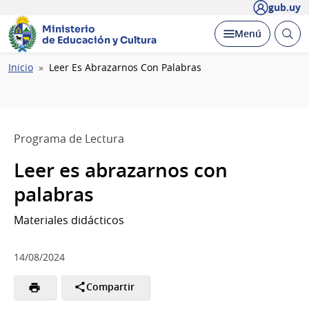
gub.uy
Ministerio
Abrir
Desplegar
Menú
de Educación y Cultura
busc
Ruta
Inicio
Leer Es Abrazarnos Con Palabras
de
navegación
Programa de Lectura
Leer es abrazarnos con
palabras
Materiales didácticos
14/08/2024
Compartir