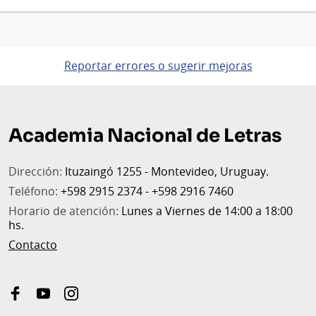
Reportar errores o sugerir mejoras
Pie
de
Academia Nacional de Letras
página
Dirección:
Ituzaingó 1255 - Montevideo, Uruguay.
Teléfono:
+598 2915 2374 - +598 2916 7460
Horario de atención:
Lunes a Viernes de 14:00 a 18:00
hs.
Contacto
facebook
youtube
instagram