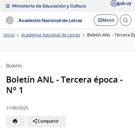
gub.uy
Ministerio de Educación y Cultura
Menú
del
Ministerio
Abrir
Desplegar
Menú
Academia Nacional de Letras
de
busc
Educación
y
Ruta
Inicio
Academia Nacional de Letras
Boletín ANL - Tercera É
Cultura
de
navegación
Boletín
Boletín ANL - Tercera época -
Nº 1
11/06/2025
Compartir