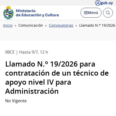
gub.uy
Ministerio
Abrir
Desplegar
Menú
de Educación y Cultura
busc
Ruta
Inicio
Comunicación
Convocatorias
Llamado N.º 19/2026 
de
navegación
IIBCE | Hasta 9/7, 12 h
Llamado N.º 19/2026 para
contratación de un técnico de
apoyo nivel IV para
Administración
No Vigente