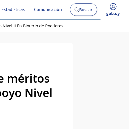
 Estadísticas
Comunicación
Buscar
Abrir
Desplegar
gub.uy
buscador
menú
y
de
Nivel II En Bioterio de Roedores
e méritos
poyo Nivel