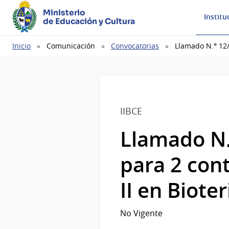
Ministerio
Institu
de Educación y Cultura
Ruta
Inicio
Comunicación
Convocatorias
Llamado N.° 12/
de
navegación
IIBCE
Llamado N.
para 2 con
II en Biote
No Vigente