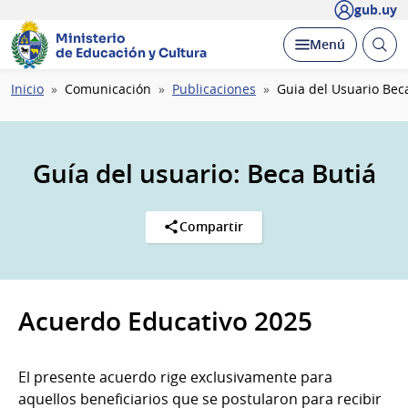
gub.uy
Ministerio
Abrir
Desplegar
Menú
de Educación y Cultura
busc
Ruta
Inicio
Comunicación
Publicaciones
Guia del Usuario Bec
de
navegación
Guía del usuario: Beca Butiá
Compartir
Acuerdo Educativo 2025
El presente acuerdo rige exclusivamente para
aquellos beneficiarios que se postularon para recibir