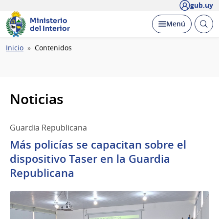
gub.uy
Ministerio
Abrir
Desplegar
Menú
del Interior
busc
Ruta
Inicio
Contenidos
de
navegación
Noticias
Guardia Republicana
Más policías se capacitan sobre el
dispositivo Taser en la Guardia
Republicana