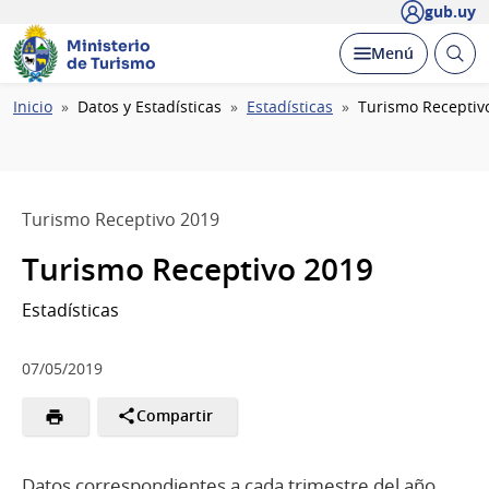
gub.uy
Ministerio
Abrir
Desplegar
Menú
de Turismo
busc
Ruta
Inicio
Datos y Estadísticas
Estadísticas
Turismo Receptiv
de
navegación
Turismo Receptivo 2019
Turismo Receptivo 2019
Estadísticas
07/05/2019
Compartir
Datos correspondientes a cada trimestre del año