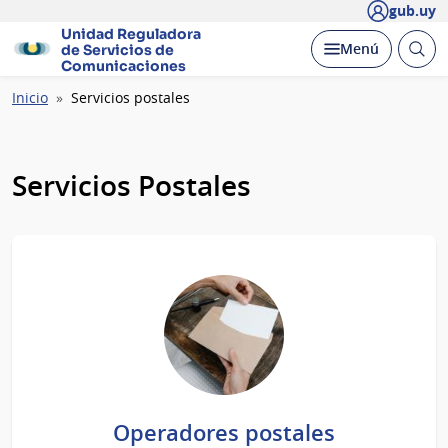
gub.uy
Unidad Reguladora
Abrir
Desplegar
Menú
de Servicios de
busc
Comunicaciones
Ruta
Inicio
Servicios postales
de
navegación
Servicios Postales
Operadores postales