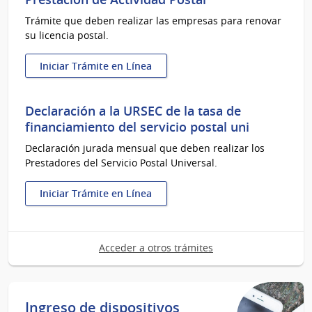
Trámite que deben realizar las empresas para renovar
su licencia postal.
Iniciar Trámite en Línea
:
Renovación
de
Declaración a la URSEC de la tasa de
Licencia
financiamiento del servicio postal uni
Habilitante
Declaración jurada mensual que deben realizar los
para
Prestadores del Servicio Postal Universal.
la
Prestación
de
Iniciar Trámite en Línea
Actividad
:
Postal
Declaración
a
Acceder a otros trámites
la
URSEC
de
la
Ingreso de dispositivos
tasa