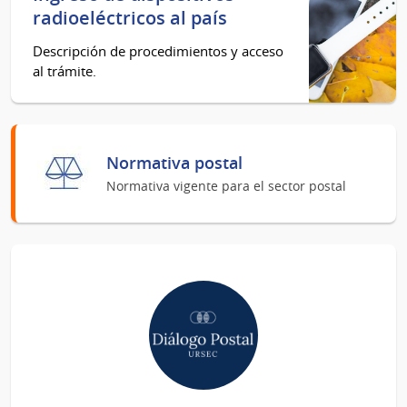
de
radioeléctricos al país
financiamiento
del
Descripción de procedimientos y acceso
servicio
al trámite.
postal
uni
Normativa postal
Normativa vigente para el sector postal