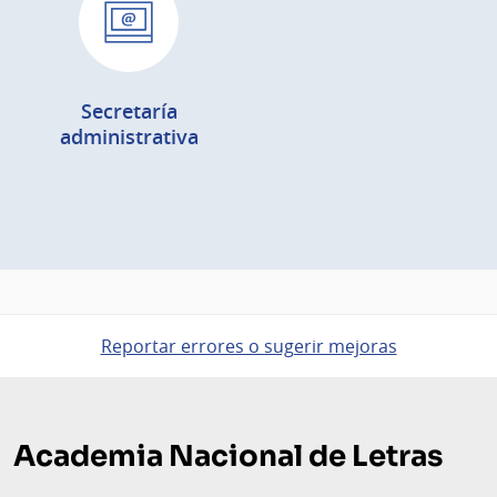
Secretaría
administrativa
Reportar errores o sugerir mejoras
Pie
de
Academia Nacional de Letras
página