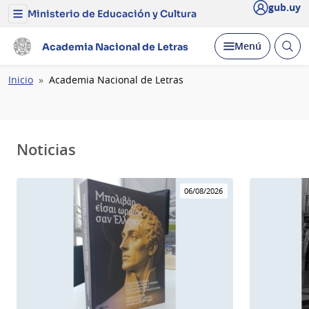
gub.uy
Ministerio de Educación y Cultura
Menú
del
Ministerio
Abrir
Desplegar
Menú
Academia Nacional de Letras
de
busc
Educación
y
Ruta
Inicio
Academia Nacional de Letras
Cultura
de
navegación
Noticias
06/08/2026