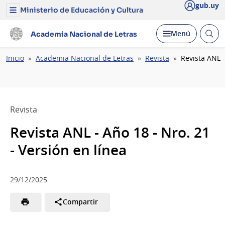
gub.uy
Ministerio de Educación y Cultura
Menú
del
Ministerio
Abrir
Desplegar
Menú
Academia Nacional de Letras
de
busc
Educación
y
Ruta
Inicio
Academia Nacional de Letras
Revista
Revista ANL -
Cultura
de
navegación
Revista
Revista ANL - Año 18 - Nro. 21
- Versión en línea
29/12/2025
Compartir