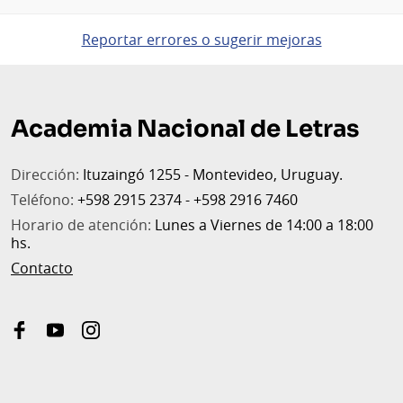
Reportar errores o sugerir mejoras
Pie
de
Academia Nacional de Letras
página
Dirección:
Ituzaingó 1255 - Montevideo, Uruguay.
Teléfono:
+598 2915 2374 - +598 2916 7460
Horario de atención:
Lunes a Viernes de 14:00 a 18:00
hs.
Contacto
facebook
youtube
instagram