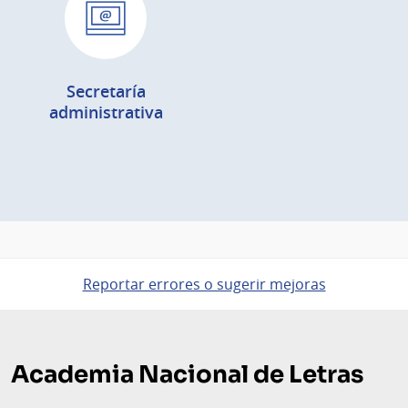
Secretaría
administrativa
Reportar errores o sugerir mejoras
Pie
de
Academia Nacional de Letras
página