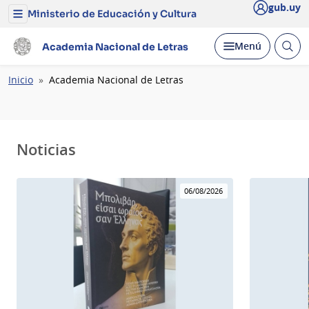
gub.uy
Ministerio de Educación y Cultura
Menú
del
Ministerio
Abrir
Desplegar
Menú
Academia Nacional de Letras
de
busc
Educación
y
Ruta
Inicio
Academia Nacional de Letras
Cultura
de
navegación
Noticias
06/08/2026