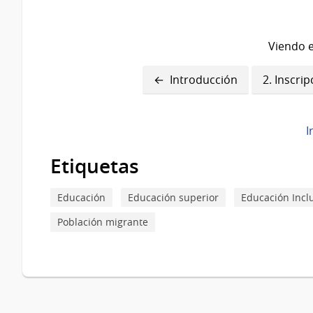
Viendo e
Enlaces
Introducción
2. Inscri
transversales
de
I
Book
Etiquetas
para
1.
Educación
Educación superior
Educación Incl
Sistema
Población migrante
educativo
público
uruguayo