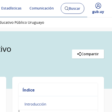
 Estadísticas
Comunicación
Buscar
Abrir
Desplegar
gub.uy
buscador
menú
y
de
Educativo Público Uruguayo
ivo
Compartir
Índice
Introducción