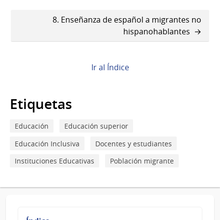
transversales
de
8. Enseñanza de español a migrantes no
hispanohablantes
Book
para
7.
Ir al Índice
Inscripción
Etiquetas
en
Universidad
Educación
Educación superior
Tecnológica
Educación Inclusiva
Docentes y estudiantes
del
Instituciones Educativas
Población migrante
Uruguay