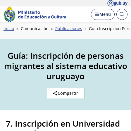
gub.uy
Ministerio
Abrir
Desplegar
Menú
de Educación y Cultura
busc
Ruta
Inicio
Comunicación
Publicaciones
Guia Inscripcion Per
de
navegación
Guía: Inscripción de personas
migrantes al sistema educativo
uruguayo
Compartir
7. Inscripción en Universidad