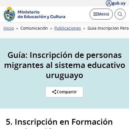
gub.uy
Ministerio
Abrir
Desplegar
Menú
de Educación y Cultura
busc
Ruta
Inicio
Comunicación
Publicaciones
Guia Inscripcion Per
de
navegación
Guía: Inscripción de personas
migrantes al sistema educativo
uruguayo
Compartir
5. Inscripción en Formación