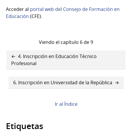
Acceder al
portal web del Consejo de Formación en
Educación
(CFE).
Viendo el capítulo 6 de 9
Enlaces
4. Inscripción en Educación Técnico
transversales
Profesional
de
6. Inscripción en Universidad de la República
Book
para
5.
Ir al Índice
Inscripción
Etiquetas
en