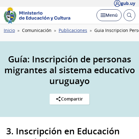
gub.uy
Ministerio
Abrir
Desplegar
Menú
de Educación y Cultura
busc
Ruta
Inicio
Comunicación
Publicaciones
Guia Inscripcion Per
de
navegación
Guía: Inscripción de personas
migrantes al sistema educativo
uruguayo
Compartir
3. Inscripción en Educación