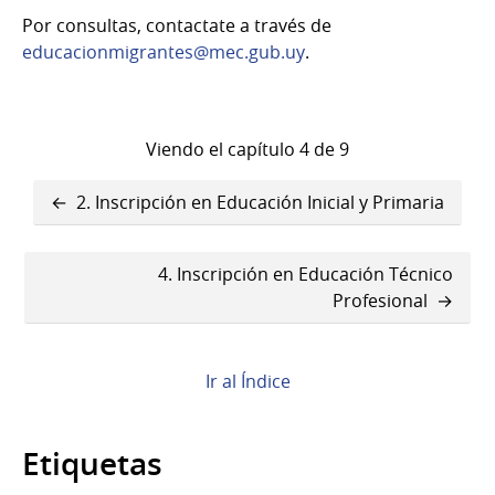
Por consultas, contactate a través de
educacionmigrantes@mec.gub.uy
.
Viendo el capítulo 4 de 9
Enlaces
2. Inscripción en Educación Inicial y Primaria
transversales
de
4. Inscripción en Educación Técnico
Profesional
Book
para
3.
Ir al Índice
Inscripción
Etiquetas
en