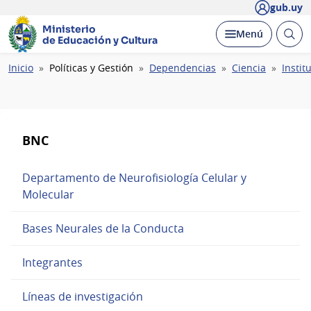
gub.uy
Ministerio
Abrir
Desplegar
Menú
de Educación y Cultura
busc
Ruta
Inicio
Políticas y Gestión
Dependencias
Ciencia
Instit
de
navegación
BNC
Departamento de Neurofisiología Celular y
Molecular
Bases Neurales de la Conducta
Integrantes
Líneas de investigación