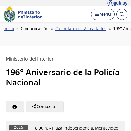
gub.uy
Ministerio
Abrir
Desplegar
Menú
del Interior
busc
Ruta
Inicio
Comunicación
Calendario de Actividades
196° Aniv
de
navegación
Ministerio del Interior
196° Aniversario de la Policía
Nacional
Compartir
18.00 h. - Plaza Independencia, Montevideo
2025