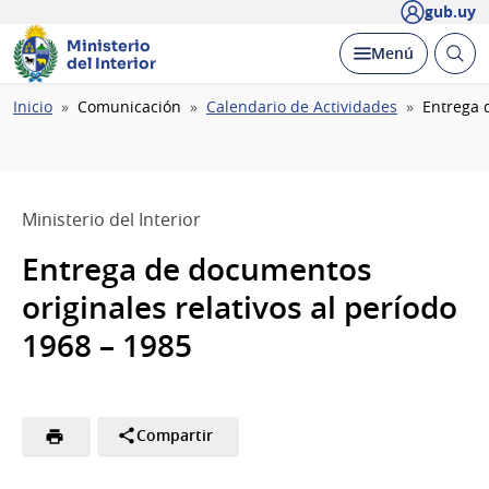
gub.uy
Ministerio
Abrir
Desplegar
Menú
del Interior
busc
Ruta
Inicio
Comunicación
Calendario de Actividades
Entrega 
de
navegación
Ministerio del Interior
Entrega de documentos
originales relativos al período
1968 – 1985
Compartir