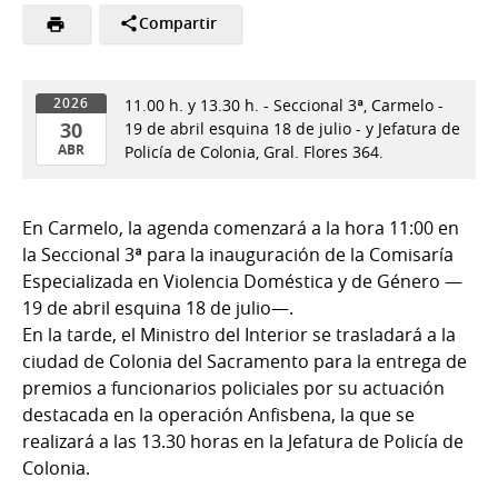
Compartir
11.00 h. y 13.30 h. - Seccional 3ª, Carmelo -
2026
30
19 de abril esquina 18 de julio - y Jefatura de
ABR
Policía de Colonia, Gral. Flores 364.
30
de
En Carmelo, la agenda comenzará a la hora 11:00 en
Abr
la Seccional 3ª para la inauguración de la Comisaría
del
Especializada en Violencia Doméstica y de Género —
2026
19 de abril esquina 18 de julio—.
En la tarde, el Ministro del Interior se trasladará a la
ciudad de Colonia del Sacramento para la entrega de
premios a funcionarios policiales por su actuación
destacada en la operación Anfisbena, la que se
realizará a las 13.30 horas en la Jefatura de Policía de
Colonia.