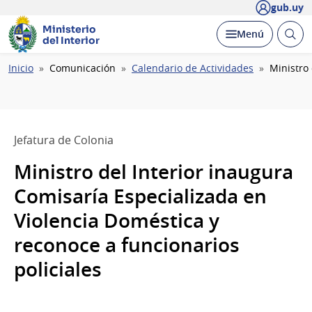
gub.uy
Ministerio
Abrir
Desplegar
Menú
del Interior
busc
Ruta
Inicio
Comunicación
Calendario de Actividades
Ministro
de
navegación
Jefatura de Colonia
Ministro del Interior inaugura
Comisaría Especializada en
Violencia Doméstica y
reconoce a funcionarios
policiales