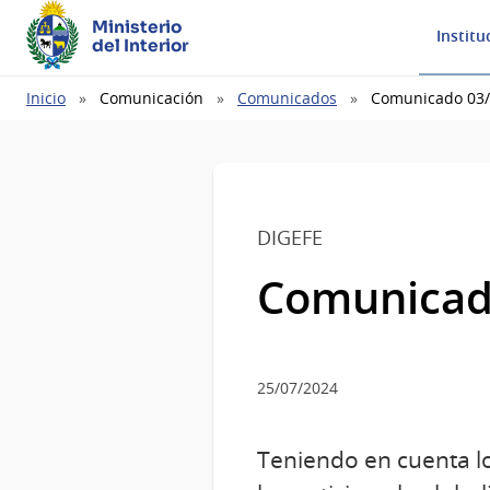
Ministerio
Institu
del Interior
Ruta
Inicio
Comunicación
Comunicados
Comunicado 03
de
navegación
DIGEFE
Comunicad
25/07/2024
Teniendo en cuenta lo