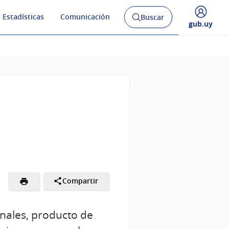
 Estadísticas
Comunicación
Buscar
Abrir
Desplegar
gub.uy
buscador
menú
y
de
Compartir
onales, producto de