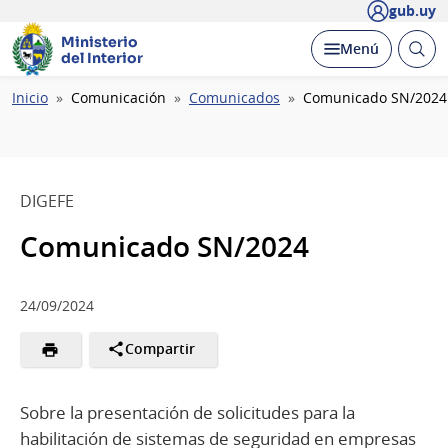
gub.uy
Ministerio
Abrir
Desplegar
Menú
del Interior
busc
Ruta
Inicio
Comunicación
Comunicados
Comunicado SN/2024
de
navegación
DIGEFE
Comunicado SN/2024
24/09/2024
Compartir
Sobre la presentación de solicitudes para la
habilitación de sistemas de seguridad en empresas