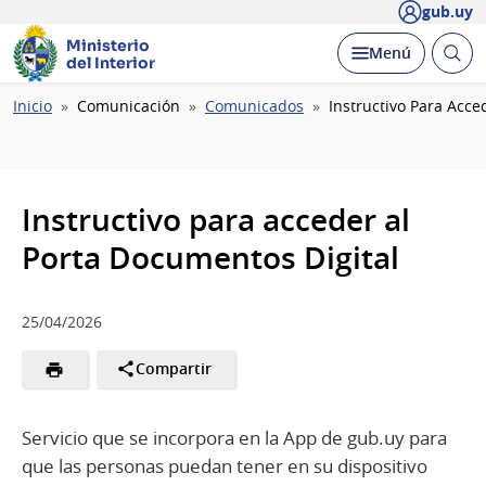
gub.uy
Ministerio
Abrir
Desplegar
Menú
del Interior
busc
Ruta
Inicio
Comunicación
Comunicados
Instructivo Para Acce
de
navegación
Instructivo para acceder al
Porta Documentos Digital
25/04/2026
Compartir
Servicio que se incorpora en la App de gub.uy para
que las personas puedan tener en su dispositivo