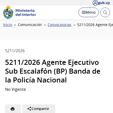
gub.uy
Ministerio
Abrir
Desplegar
Menú
del Interior
busc
Ruta
Inicio
Comunicación
Convocatorias
5211/2026 Agente Eje
de
navegación
5211/2026
5211/2026 Agente Ejecutivo
Sub Escalafón (BP) Banda de
la Policía Nacional
No Vigente
Compartir