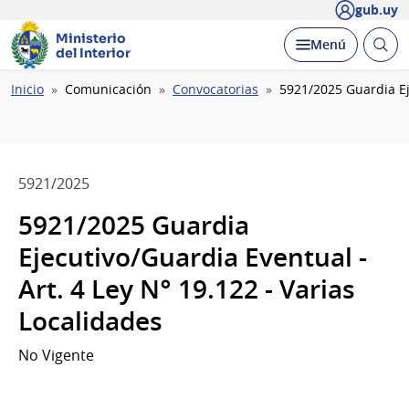
gub.uy
Ministerio
Abrir
Desplegar
Menú
del Interior
busc
Ruta
Inicio
Comunicación
Convocatorias
5921/2025 Guardia Eje
de
navegación
5921/2025
5921/2025 Guardia
Ejecutivo/Guardia Eventual -
Art. 4 Ley N° 19.122 - Varias
Localidades
No Vigente