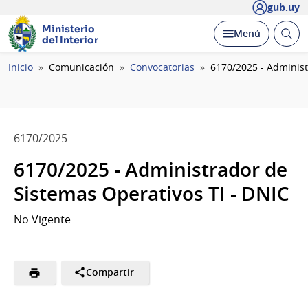
gub.uy
Ministerio
Abrir
Desplegar
Menú
del Interior
busc
Ruta
Inicio
Comunicación
Convocatorias
6170/2025 - Administ
de
navegación
6170/2025
6170/2025 - Administrador de
Sistemas Operativos TI - DNIC
No Vigente
Compartir