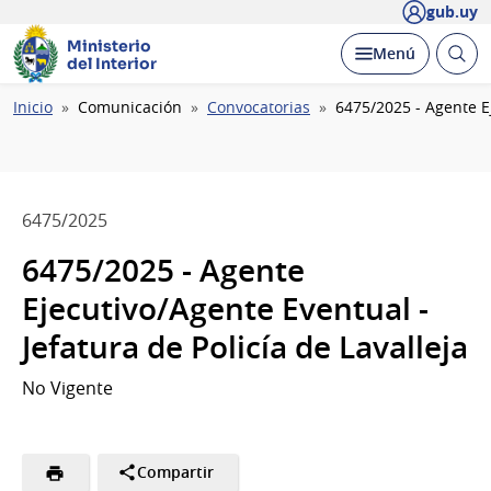
gub.uy
Ministerio
Abrir
Desplegar
Menú
del Interior
busc
Ruta
Inicio
Comunicación
Convocatorias
6475/2025 - Agente Ej
de
navegación
6475/2025
6475/2025 - Agente
Ejecutivo/Agente Eventual -
Jefatura de Policía de Lavalleja
No Vigente
Compartir