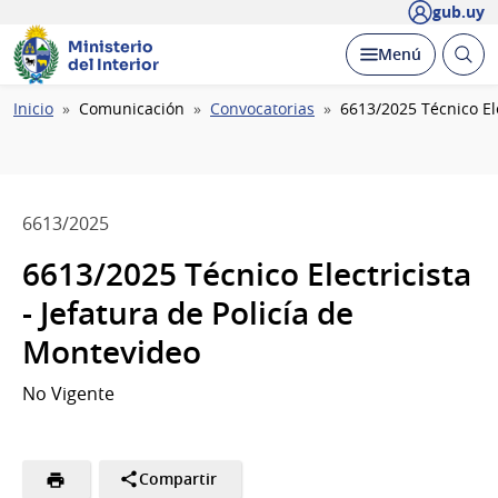
gub.uy
Ministerio
Abrir
Desplegar
Menú
del Interior
busc
Ruta
Inicio
Comunicación
Convocatorias
6613/2025 Técnico Ele
de
navegación
6613/2025
6613/2025 Técnico Electricista
- Jefatura de Policía de
Montevideo
No Vigente
Compartir