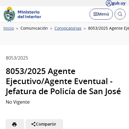
gub.uy
Ministerio
Abrir
Desplegar
Menú
del Interior
busc
Ruta
Inicio
Comunicación
Convocatorias
8053/2025 Agente Ejec
de
navegación
8053/2025
8053/2025 Agente
Ejecutivo/Agente Eventual -
Jefatura de Policía de San José
No Vigente
Compartir