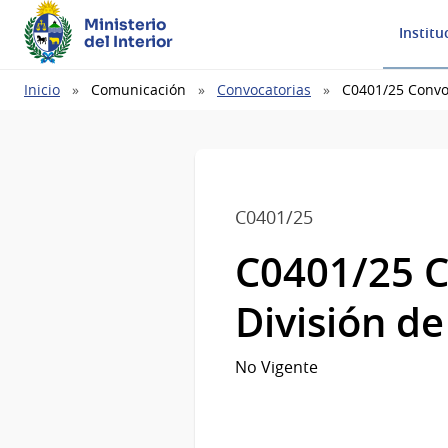
Ministerio
Institu
del Interior
Ruta
Inicio
Comunicación
Convocatorias
C0401/25 Convoc
de
navegación
C0401/25
C0401/25 C
División de
No Vigente