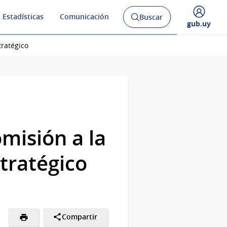
 Estadísticas
Comunicación
Buscar
Abrir
Desplegar
gub.uy
buscador
menú
y
de
tratégico
misión a la
stratégico
Compartir