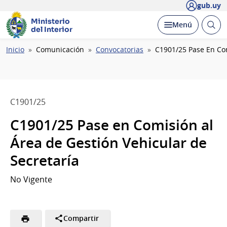
gub.uy
Ministerio
Abrir
Desplegar
Menú
del Interior
busc
Ruta
Inicio
Comunicación
Convocatorias
C1901/25 Pase En Com
de
navegación
C1901/25
C1901/25 Pase en Comisión al
Área de Gestión Vehicular de
Secretaría
No Vigente
Compartir