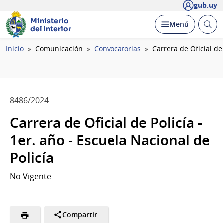
gub.uy
Ministerio
Abrir
Desplegar
Menú
del Interior
busc
Ruta
Inicio
Comunicación
Convocatorias
Carrera de Oficial de 
de
navegación
8486/2024
Carrera de Oficial de Policía -
1er. año - Escuela Nacional de
Policía
No Vigente
Compartir