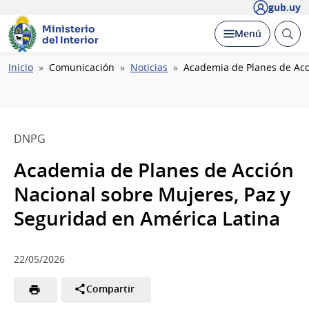
gub.uy
Ministerio
Abrir
Desplegar
Menú
del Interior
busc
Ruta
Inicio
Comunicación
Noticias
Academia de Planes de Acc
de
navegación
DNPG
Academia de Planes de Acción
Nacional sobre Mujeres, Paz y
Seguridad en América Latina
22/05/2026
Compartir